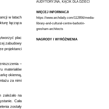
AUDYTORYJNA, KĄCIK DLA DZIECI
WIĘCEJ INFORMACJI
ancji w latach
https://www.archdaily.com/112856/media-
ukturę łącząca
library-and-cultural-centre-barbotin-
gresham-architects
ytworzyć plac
NAGRODY I WYRÓŻNIENIA
jącej zabudowy
ze projektanci
 zniszczenia –
ru materiałów
arkę okienną,
ntażu za nimi
m zależało na
ystanie. Cała
elenia zostały