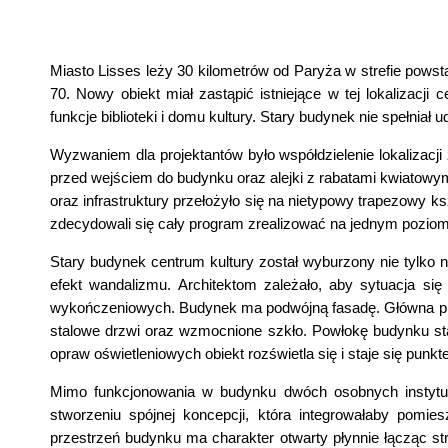
Miasto Lisses leży 30 kilometrów od Paryża w strefie powstał
70. Nowy obiekt miał zastąpić istniejące w tej lokalizacji
funkcje biblioteki i domu kultury. Stary budynek nie spełniał 
Wyzwaniem dla projektantów było współdzielenie lokalizac
przed wejściem do budynku oraz alejki z rabatami kwiatowymi
oraz infrastruktury przełożyło się na nietypowy trapezowy ksz
zdecydowali się cały program zrealizować na jednym poziomie
Stary budynek centrum kultury został wyburzony nie tylko n
efekt wandalizmu. Architektom zależało, aby sytuacja się 
wykończeniowych. Budynek ma podwójną fasadę. Główna prz
stalowe drzwi oraz wzmocnione szkło. Powłokę budynku sta
opraw oświetleniowych obiekt rozświetla się i staje się pun
Mimo funkcjonowania w budynku dwóch osobnych instytucji
stworzeniu spójnej koncepcji, która integrowałaby pomie
przestrzeń budynku ma charakter otwarty płynnie łącząc str