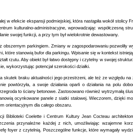
ej w efekcie ekspansji podmiejskiej, która nastąpiła wokół stolicy Fr
 centrum kulturalno-administracyjne, wprowadzając współczesną str
udanie swojej funkcji, a przy tym był wielokrotnie dewastowany.
ji z obszernym parkingiem. Zmiany w zagospodarowaniu pozwoliły w
, które stanowią bufor dla parkingu. Wpisanie się w kontekst istnie
tałt rzutu. Aby obiekt był łatwo dostępny i czytelny w swojej struktur
, wykorzystując potencjał szerokości działki.
a skutek braku aktualności jego przestrzeni, ale też ze względu na
nie powtórzyła, a swoje działania oparli o działania na polu dobo
egroda to ściany betonowe. Zastosowano również wytrzymałą ślus
nowią ocynkowane panele z siatki stalowej. Wieczorem, dzięki mo
ktem orientacyjnym dla całego obszaru.
 Biblioteki Coelette i Centrum Kultury Jean Cocteau architekto
szczenia przynależne każdej z nich, umożliwiając wzajemne korz
efę foyer z czytelnią. Poszczególne funkcje, które wymagały wydzi