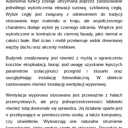
Autonomia funkcji zostaje utrzymana poprzez zastosowanie
jednolitego wykończenia elewacji surową, szkliwioną cegłą.
Wybór cegły jest związany z odniesieniem do tradycji
stosowania tego materiału w kraju, ale współczesnego
charakteru dodaje wybór jej czarnego odcienia. Wnętrze jest
wykończone w kontraście do ciemnej fasady, jako niemal w
całości białe. Biel ścian i mebli przełamuje widok drewnianej
więźby dachu oraz akcenty meblowe.
Budynek zrealizowany jest również z myślą o ograniczeniu
kosztów eksploatacji, biorąc pod uwagę uzyskanie lepszych
parametrów izolacyjności przegród i ślusarki oraz
uwzględniając instalację fotowoltaiczną. W obiekcie
zastosowano również instalację wentylacji wyporowej.
Wentylacja wyporowa stosowana jest przeważnie z halach
przemysłowych, ale przy jednoprzestrzenności biblioteki
również tutaj doskonale się sprawdza. Jej działanie oparte jest
o przebywające w pomieszczeniu osoby, a także komputery,
czy oświetlenie. Wytwarzają one naturalne strumienie
konwekcyjne, które emitują ciepło do otoczenia. Powoduje to