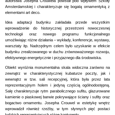
autorstwa Josepha Crouwela powstał pod wpływem Szkoły
Amsterdamskiej i charakteryzuje się bogatą ornamentyką z
elementami art deco.
Idea adaptacji budynku zakładała przede wszystkim
wprowadzenie do historycznej przestrzeni nowoczesnej
technologii oraz nowego programu funkcjonalnego
umożliwiając różne działania – wykłady, konferencje, wystawy,
warsztaty itp. Nadrzędnym celem było uzyskanie w efekcie
budynku zrealizowanego w duchu zrównoważonego rozwoju,
efektywnego energetycznie i przyjaznego dla środowiska.
Obiekt wyróżnia monumentalna skala widoczna zarówno na
zewnątrz w charakterystycznej kubaturze poczty, jak i
wewnątrz w tzw. sali recepcyjnej, która była przez lata
reprezentacyjnym holem i jedyną częścią ogólnodostępną.
Salę charakteryzuje rytm parabolicznego sufitu, glazurowane
kamienie o piaskowej barwie pokrywające ściany i sufity oraz
bogactwo ornamentu. Josepha Crouwel w estetykę wnętrz
wprowadził również rzeźby, w tym słynnych pięć postaci
ludzkich reprezentujących różne kontynenty.